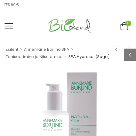
ATES 69 €
0
>
>
Esileht
Annemarie Börlind SPA
>
Toniseerimine ja Niisutamine
SPA Hydrosol (Sage)