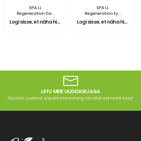
SPA LL
SPA LL
Regeneration Day
Regeneration Eye
Cream
Wrinkle Cream
Logi sisse, et näha hindasid
Logi sisse, et näha hindasid
LIITU MEIE UUDISKIRJAGA
Saa kõik uudised, eripakkumised ning info alati esimeste seas!