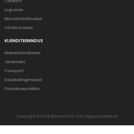
Ostukorv
Logi sisse
Minu lemmiktooted
Võrdle tooteid
KLIENDITEENINDUS
Maksevõimalused
Järelmaks
Transport
Kasutustingimused
Privaatsuspoliitika
Copyright © 2026 Biotrend OÜ. Kõik õigused kaitstud.
0
See veebisait kasutab küpsiseid, mis on vajalikud, et