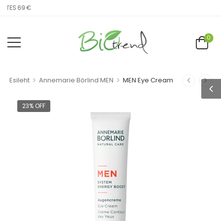
LATES 69 €
0
>
>
Esileht
Annemarie Börlind MEN
MEN Eye Cream
23% OFF