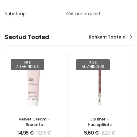
Nahatüüp
Kõik nahatüübid
Seotud Tooted
Rohkem Tooteid
25%
50%
ALLAHINDLUS
ALLAHINDLUS
Velvet Cream –
Lip liner –
Brunette
Huulepliiats
14,95
€
19,95
€
5,60
€
11,20
€