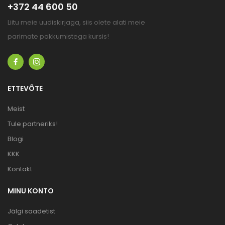
+372 44 600 50
Liitu meie uudiskirjaga, siis olete alati meie
parimate pakkumistega kursis!
ETTEVÕTE
Meist
Tule partneriks!
Blogi
KKK
Kontakt
MINU KONTO
Jälgi saadetist