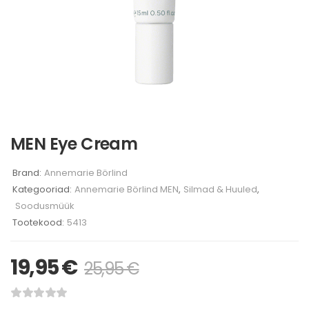
MEN Eye Cream
Brand:
Annemarie Börlind
Kategooriad:
Annemarie Börlind MEN
,
Silmad & Huuled
,
Soodusmüük
Tootekood:
5413
19,95
€
25,95
€