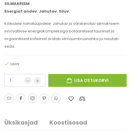
SILMAKREEM
Energiat andev. Jahutav. Siluv.
Kõikidele nahatüüpidele. Jahutav ja värskendav silmakreem
innovatiivse energiakompleksiga botaanilisest tauriinist ja
orgaanilisest kofeiinist äratab silmaümbrusnahka ja niisutab
seda.
Laos
LISA OSTUKORVI
Üksikasjad
Koostisosad